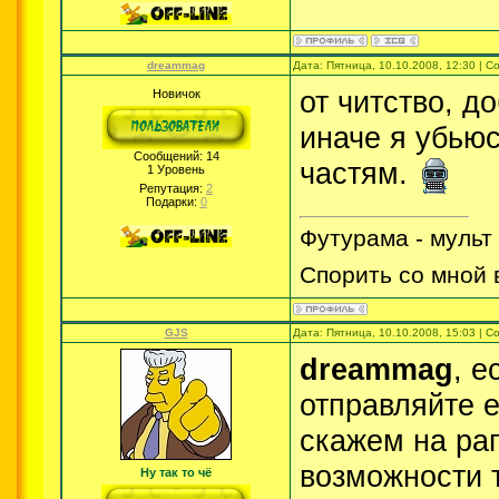
dreammag
Дата: Пятница, 10.10.2008, 12:30 | 
от читство, д
Новичок
иначе я убьюс
Сообщений:
14
частям.
1 Уровень
Репутация:
2
Подарки:
0
Футурама - мульт 
Спорить со мной 
GJS
Дата: Пятница, 10.10.2008, 15:03 | 
dreammag
, 
отправляйте е
скажем на рап
возможности т
Ну так то чё