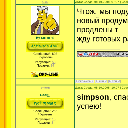
GJS
Дата: Среда, 08.10.2008, 07:27 | Со
Чтож, мы под
новый продум
продлены т
жду готовых р
Ну так то чё
Сообщений:
802
6 Уровень
Репутация:
53
Подарки:
14
onfern
Дата: Среда, 08.10.2008, 16:07 | Со
simpson
, сп
Cool)))
успею!
Сообщений:
232
4 Уровень
Репутация:
15
Подарки:
3