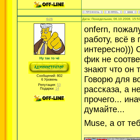
GJS
Дата: Понедельник, 06.10.2008, 15:
onfern, пожал
работу, всё в 
интересно))) 
фик не соотве
Ну так то чё
знают что он т
Сообщений:
802
Говорю для в
6 Уровень
Репутация:
53
рассказа, а н
Подарки:
14
прочего... ин
думайте...
Muse, а от те