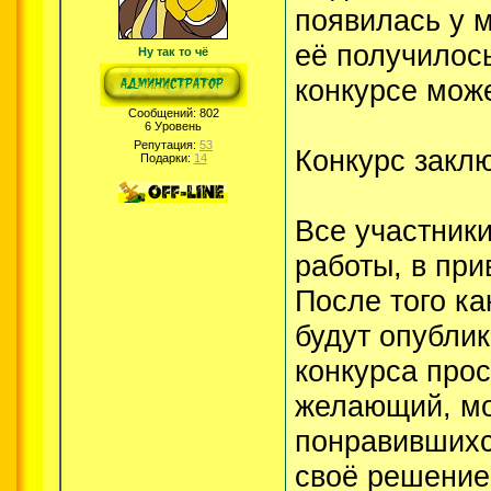
появилась у м
её получилось
Ну так то чё
конкурсе мож
Сообщений:
802
6 Уровень
Репутация:
53
Конкурс закл
Подарки:
14
Все участник
работы, в при
После того ка
будут опублик
конкурса про
желающий, мо
понравившихс
своё решение 