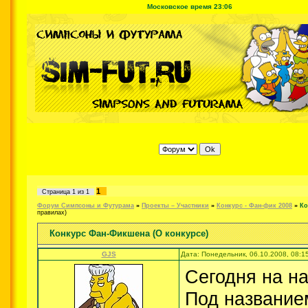
Московское время 23:06
1
Страница
1
из
1
Форум Симпсоны и Футурама
»
Проекты – Участники
»
Конкурс - Фан-фик 2008
»
Ко
правилах)
Конкурс Фан-Фикшена (О конкурсе)
GJS
Дата: Понедельник, 06.10.2008, 08:
Сегодня на на
Под название