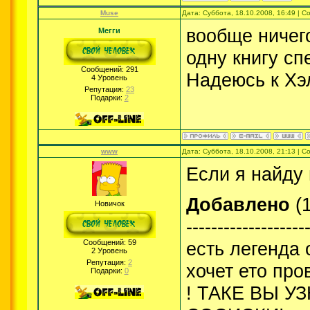
Muse
Дата: Суббота, 18.10.2008, 16:49 | 
вообще ничего
Мегги
одну книгу сп
Сообщений:
291
Надеюсь к Хэ
4 Уровень
Репутация:
23
Подарки:
2
www
Дата: Суббота, 18.10.2008, 21:13 | 
Если я найду
Добавлено
(1
Новичок
-------------------
Сообщений:
59
есть легенда 
2 Уровень
Репутация:
2
хочет ето про
Подарки:
0
! ТАКЕ ВЫ 