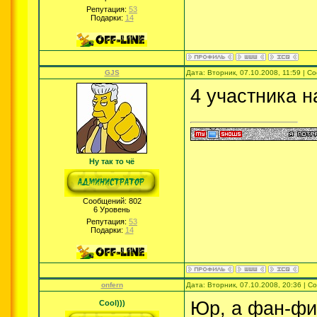
Репутация:
53
Подарки:
14
GJS
Дата: Вторник, 07.10.2008, 11:59 | 
4 участника н
Ну так то чё
Сообщений:
802
6 Уровень
Репутация:
53
Подарки:
14
onfern
Дата: Вторник, 07.10.2008, 20:36 | 
Юр, а фан-фи
Cool)))