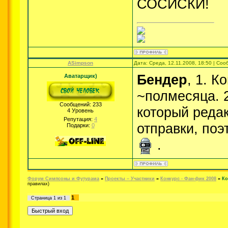
СОСИСКИ!
ASimpson
Дата: Среда, 12.11.2008, 18:50 | Со
Бендер
, 1. К
Аватарщик)
~полмесяца. 2
Сообщений:
233
который реда
4 Уровень
Репутация:
4
отправки, поэ
Подарки:
0
.
Форум Симпсоны и Футурама
»
Проекты – Участники
»
Конкурс - Фан-фик 2008
»
Ко
правилах)
1
Страница
1
из
1