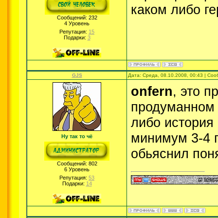
каком либо г
Сообщений:
232
4 Уровень
Репутация:
15
Подарки:
3
GJS
Дата: Среда, 08.10.2008, 00:43 | Со
onfern
, это 
продуманном г
либо история 
минимум 3-4 г
Ну так то чё
обьяснил поня
Сообщений:
802
6 Уровень
Репутация:
53
Подарки:
14