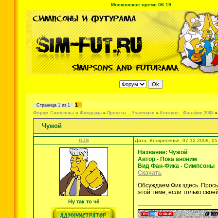
Московское время 06:19
1
Страница
1
из
1
Форум Симпсоны и Футурама
»
Проекты – Участники
»
Конкурс - Фан-фик 2008
»
Чужой
GJS
Дата: Воскресенье, 07.12.2008, 0
Название: Чужой
Автор - Пока аноним
Вид Фан-Фика - Симпсоны
Скачать
Обсуждаем Фик здесь. Прось
этой теме, если только свое
Ну так то чё