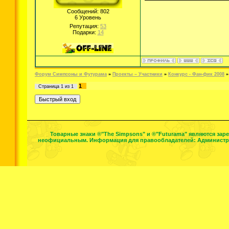
Сообщений:
802
6 Уровень
Репутация:
53
Подарки:
14
Форум Симпсоны и Футурама
»
Проекты – Участники
»
Конкурс - Фан-фик 2008
»
1
Страница
1
из
1
Товарные знаки ®"The Simpsons" и ®"Futurama" являются зар
неофициальным. Информация для правообладателей: Администрат