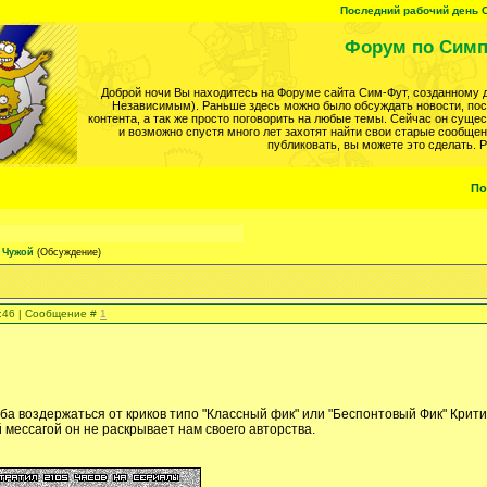
Последний рабочий день С
Форум по Симп
Доброй ночи Вы находитесь на Форуме сайта Сим-Фут, созданному 
Независимым). Раньше здесь можно было обсуждать новости, после
контента, а так же просто поговорить на любые темы. Сейчас он суще
и возможно спустя много лет захотят найти свои старые сообщен
публиковать, вы можете это сделать. 
По
Чужой
(Обсуждение)
5:46 | Сообщение #
1
ба воздержаться от криков типо "Классный фик" или "Беспонтовый Фик" Крити
й мессагой он не раскрывает нам своего авторства.