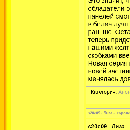
Это значит, 
обладатели 
панелей смо
в более лучш
раньше. Ост
теперь приде
нашими желт
скобками вве
Новая серия 
новой застав
менялась дов
Категория:
Анон
s20e09 - Лиза – корол
s20e09 - Лиза 