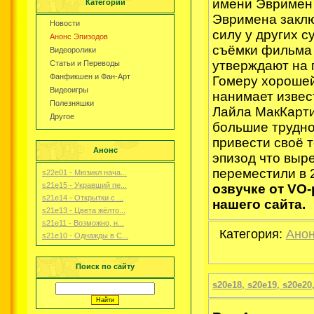
имени Эвримен 
Категории
Эвримена заклю
Новости
силу у других 
Анонс Эпизодов
съёмки фильма 
Видеоролики
утверждают на 
Статьи и Переводы
Фанфикшен и Фан-Арт
Гомеру хороше
Видеоигры
нанимает извес
Полезняшки
Лайла МакКарти
Другое
большие трудно
привести своё т
Анонс
эпизод что выре
переместили в 
s22e01 - Мюзикл нача...
s21e15 - Укравший пе...
озвучке от VО-
s21e14 - Открытки с ...
нашего сайта.
s21e13 - Цвета жёлто...
s21e11 - Возможно, н...
Категория:
Анон
s21e10 - Однажды в С...
Поиск по сайту
s20e18, s20e19, s20e2