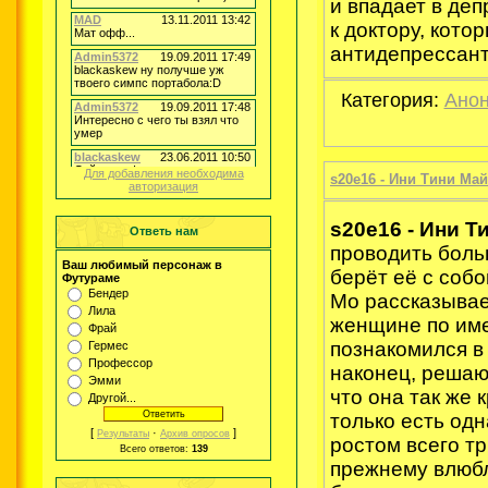
и впадает в де
к доктору, кото
антидепрессан
Категория:
Анон
Для добавления необходима
s20e16 - Ини Тини Май
авторизация
s20e16 - Ини Т
Ответь нам
проводить боль
Ваш любимый персонаж в
берёт её с собо
Футураме
Бендер
Мо рассказывае
Лила
женщине по име
Фрай
познакомился в
Гермес
Профессор
наконец, решают
Эмми
что она так же к
Другой...
только есть одн
[
·
]
Результаты
Архив опросов
ростом всего тр
Всего ответов:
139
прежнему влюбл