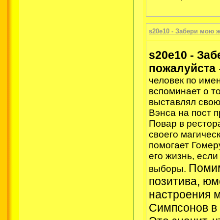
s20e10 - Забери мою ж
s20e10 - За
пожалуйста
человек по име
вспоминает о то
выставлял свою
Вэнса на пост п
Повар в рестор
своего магическ
помогает Гомер
его жизнь, если
Помим
выборы.
позитива, юм
настроения 
Симпсонов в