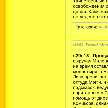
Таинственный го
освобождения о
цепей. Ключ на
но леденец этот
Категория:
Анон
s20e13 - Прощай, Мегг
s20e13 - Проща
выручая Мален
на время оставл
монастыря, а м
Лиза проникает
оттуда Мэгги, и
подсказок, вед
спрятанным в С
помощь от дире
Комиксов, однак