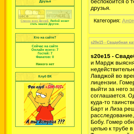
беспокоится о т
Друзья
друзья.
Категория:
Анон
Список всех Друзей
. Любой может
стать нашим Другом.
Кто на сайте?
s20e15 - Свадебная ка
Сейчас на сайте
Онлайн всего:
7
Гостей:
7
s20e15 - Свад
Фанатов:
0
и Мардж выясняю
Никого нет
недействительн
Лавджой во вре
Клуб ВК
лицензии. Гоме
выйти за него з
соглашается. О
куда-то таинст
Барт и Лиза ре
расследование,
Бобу. Гомер об
цепью к трубе в