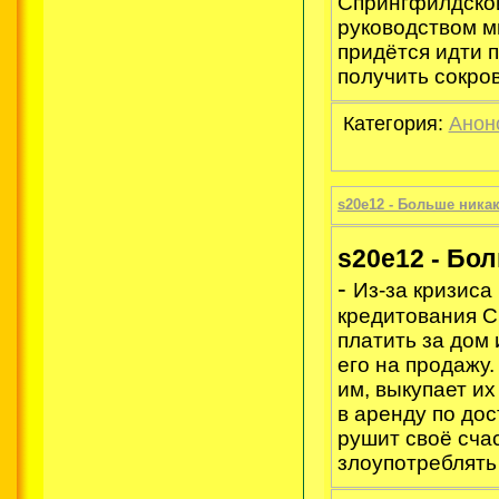
Спрингфилдско
руководством м
придётся идти 
получить сокро
Категория:
Анон
s20e12 - Больше никак
s20e12 - Бо
-
Из-за кризиса
кредитования С
платить за дом
его на продажу
им, выкупает и
в аренду по до
рушит своё счас
злоупотреблять