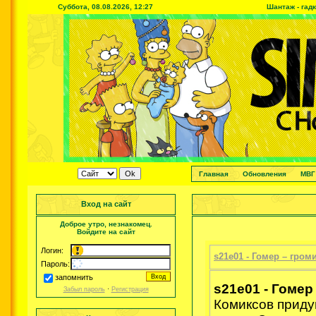
Суббота, 08.08.2026, 12:27
Шантаж - гад
Главная
Обновления
МВГ
Вход на сайт
Доброе утро, незнакомец.
Войдите на сайт
Логин:
s21e01 - Гомер – гром
Пароль:
запомнить
s21e01 - Гомер
Забыл пароль
·
Регистрация
Комиксов приду