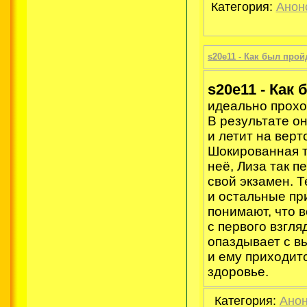
Категория:
Анон
s20e11 - Как был прой
s20e11 - Как
идеально прохо
В результате о
и летит на верт
Шокированная т
неё, Лиза так п
свой экзамен. 
и остальные пр
понимают, что в
с первого взгля
опаздывает с в
и ему приходит
здоровье.
Категория:
Анон