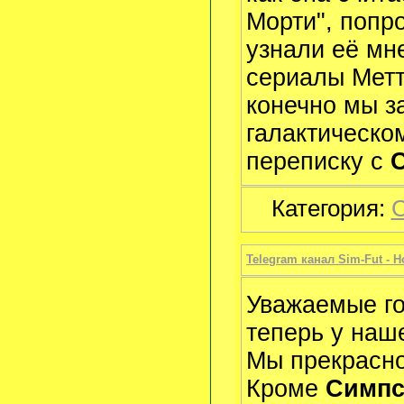
Морти", попр
узнали её мн
сериалы Метт
конечно мы з
галактическо
переписку с
Категория:
С
Telegram канал Sim-Fut - 
Уважаемые го
теперь у наш
Мы прекрасно
Кроме
Симпс