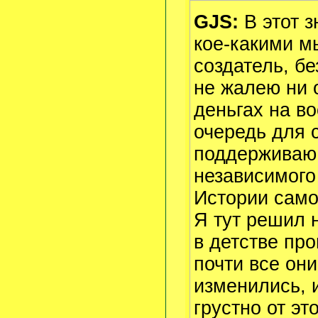
GJS:
В этот з
кое-какими м
создатель, бе
не жалею ни 
деньгах на в
очередь для 
поддерживаю 
независимого
Истории само
Я тут решил 
в детстве пр
почти все он
изменились, 
грустно от эт