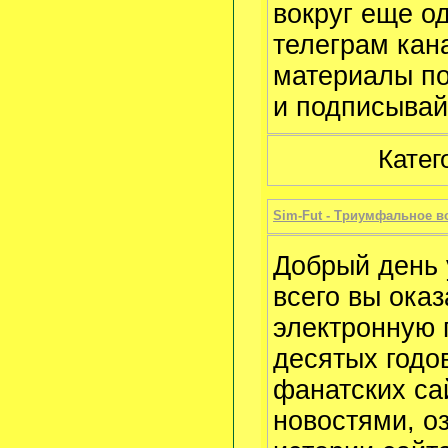
вокруг еще о
телеграм кан
материалы по
и подписывай
Катег
Sim-Fut - Триумфальное 
Добрый день 
всего вы ока
электронную п
десятых годо
фанатских са
новостями, о