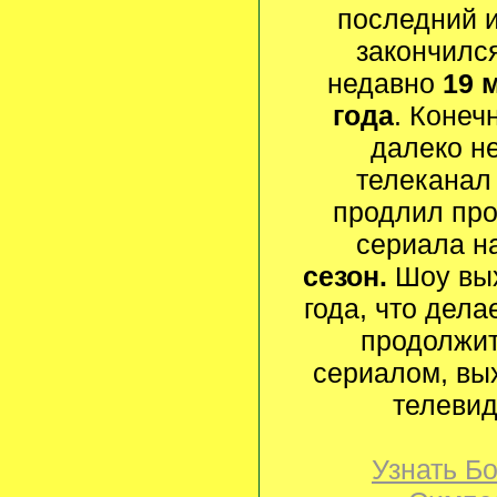
последний и
закончилс
недавно
19 
года
. Конеч
далеко не
телекана
продлил про
сериала н
сезон.
Шоу вы
года, что дела
продолжи
сериалом, вы
телевид
Узнать Б