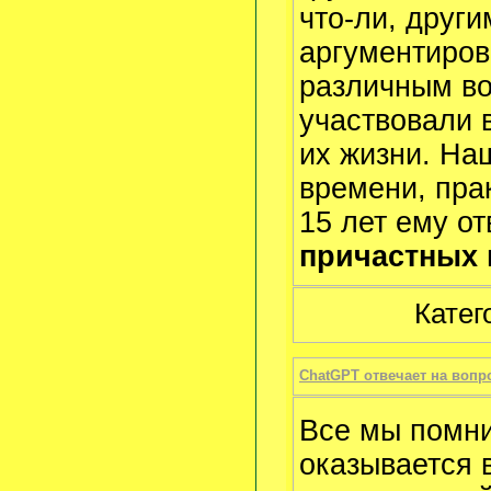
что-ли, друг
аргументиров
различным во
участвовали 
их жизни. Наш
времени, пра
15 лет ему о
причастных 
Катег
ChatGPT отвечает на вопр
Все мы помни
оказывается 