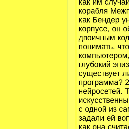
как им случа
корабля Межп
как Бендер у
корпусе, он о
двоичным код
понимать, чт
компьютером,
глубокий эпиз
существует ли
программа? 2
нейросетей. 
искусственный
с одной из с
задали ей во
как она счита