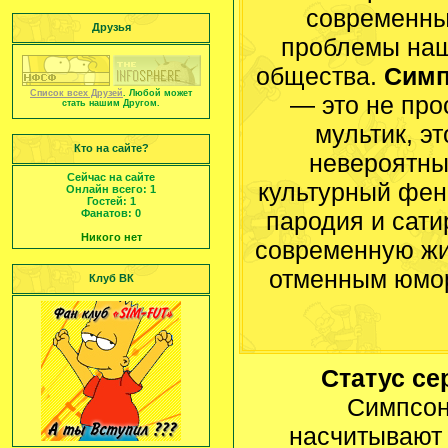
современн
Друзья
проблемы на
общества.
Сим
Список всех Друзей
. Любой может
— это не про
стать нашим Другом.
мультик, эт
Кто на сайте?
невероятн
Сейчас на сайте
культурный фен
Онлайн всего:
1
Гостей:
1
Фанатов:
0
пародия и сати
Никого нет
современную жи
отменным юмо
Клуб ВК
Статус с
Симпсон
насчитываю