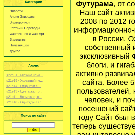
Футурама
, от 
Категории
Наш сайт актив
Новости
Анонс Эпизодов
2008 по 2012 г
Видеоролики
информационно-
Статьи и Переводы
Фанфикшен и Фан-Арт
в России. О
Видеоигры
собственный и
Полезняшки
Другое
эксклюзивный Ф
блоги, и гига
Анонс
активно развив
s22e01 - Мюзикл нача...
сайта. Более 
s21e15 - Укравший пе...
s21e14 - Открытки с ...
пользователей, 
s21e13 - Цвета жёлто...
s21e11 - Возможно, н...
человек, и по
s21e10 - Однажды в С...
посещений сайт
году Сайт был 
Поиск по сайту
теперь существуе
вам интересно 