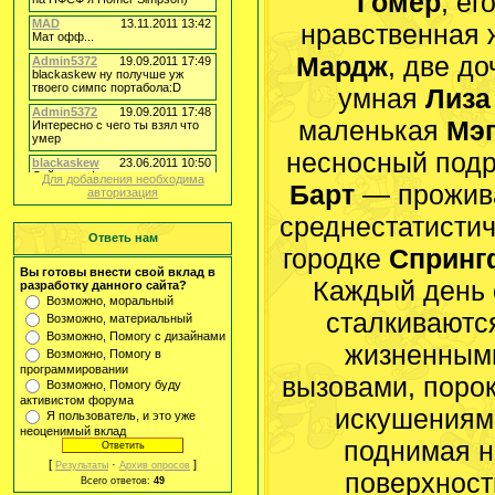
Гомер
, ег
нравственная 
Мардж
, две до
умная
Лиза
маленькая
Мэг
несносный подр
Для добавления необходима
Барт
— прожив
авторизация
среднестатисти
Ответь нам
городке
Спринг
Вы готовы внести свой вклад в
Каждый день 
разработку данного сайта?
Возможно, моральный
сталкиваютс
Возможно, материальный
Возможно, Помогу с дизайнами
жизненным
Возможно, Помогу в
программировании
вызовами, поро
Возможно, Помогу буду
активистом форума
искушениям
Я пользователь, и это уже
неоценимый вклад
поднимая н
[
·
]
Результаты
Архив опросов
поверхност
Всего ответов:
49