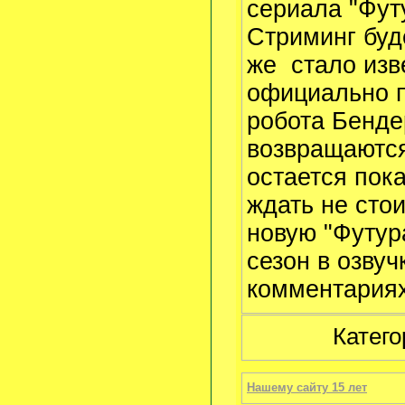
сериала "Футу
Стриминг буд
же стало изв
официально п
робота Бенде
возвращаются
остается пок
ждать не стои
новую "Футур
сезон в озву
комментариях
Катего
Нашему сайту 15 лет