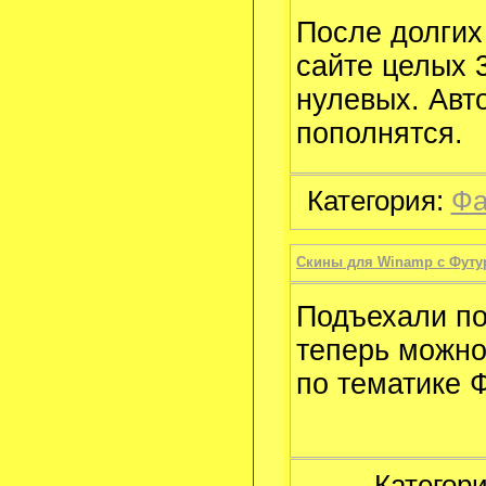
После долгих
сайте целых 
нулевых. Авт
пополнятся.
Категория:
Фа
Скины для Winamp c Футу
Подъехали по
теперь можно
по тематике 
Категор