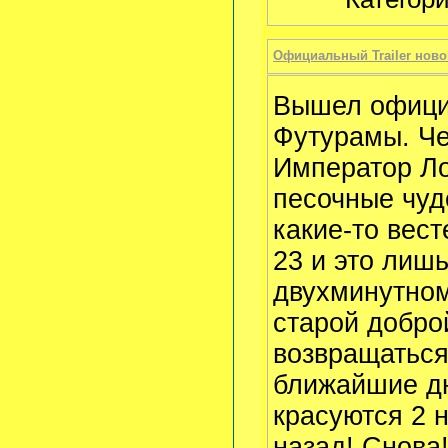
Официальный Trailer ново
Вышел официа
Футурамы. Че
Император Ло
песочные чуд
какие-то вес
23 и это лишь
двухминутном
старой добро
возвращаться
ближайшие дн
красуются 2 
назад! Снова